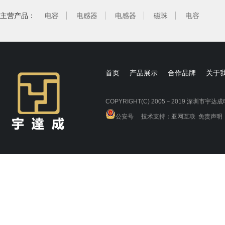
主营产品：
电容
电感器
电感器
磁珠
电容
首页
产品展示
合作品牌
关于
COPYRIGHT(C) 2005－2019 深圳市
公安号
技术支持：
亚网互联
免责声明