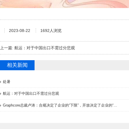
2023-08-22
1692人浏览
上一篇:
航运：对于中国出口不需过分悲观
相关新闻
处暑
航运：对于中国出口不需过分悲观
Graphcore总裁卢涛：合规决定了企业的“下限”，开放决定了企业的“上限”