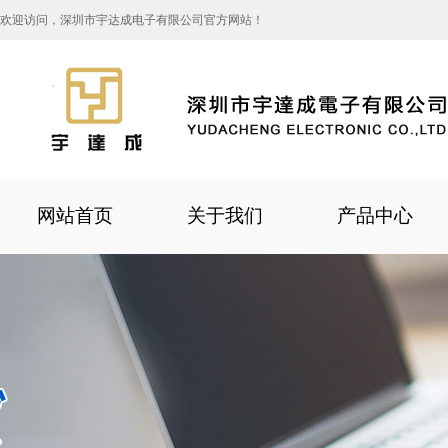
欢迎访问，深圳市宇达成电子有限公司官方网站！
网站首页
关于我们
产品中心