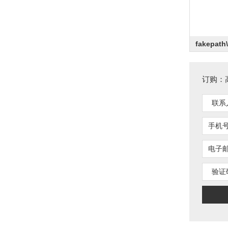
滤波器
fakepa
电阻
订购：
联系
手机
电容
电子
验证
电容